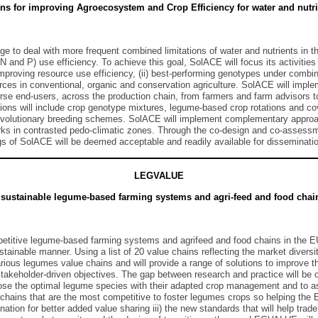
ns for improving Agroecosystem and Crop Efficiency for water and nutr
nge to deal with more frequent combined limitations of water and nutrients in
N and P) use efficiency. To achieve this goal, SolACE will focus its activitie
improving resource use efficiency, (ii) best-performing genotypes under combin
urces in conventional, organic and conservation agriculture. SolACE will imp
se end-users, across the production chain, from farmers and farm advisors to
ons will include crop genotype mixtures, legume-based crop rotations and cov
evolutionary breeding schemes. SolACE will implement complementary approac
works in contrasted pedo-climatic zones. Through the co-design and co-asses
ings of SolACE will be deemed acceptable and readily available for disseminati
LEGVALUE
sustainable legume-based farming systems and agri-feed and food chai
titive legume-based farming systems and agrifeed and food chains in the EU.
tainable manner. Using a list of 20 value chains reflecting the market diversit
us legumes value chains and will provide a range of solutions to improve the
akeholder-driven objectives. The gap between research and practice will be
 choose the optimal legume species with their adapted crop management and to
ains that are the most competitive to foster legumes crops so helping the EU t
nation for better added value sharing iii) the new standards that will help t