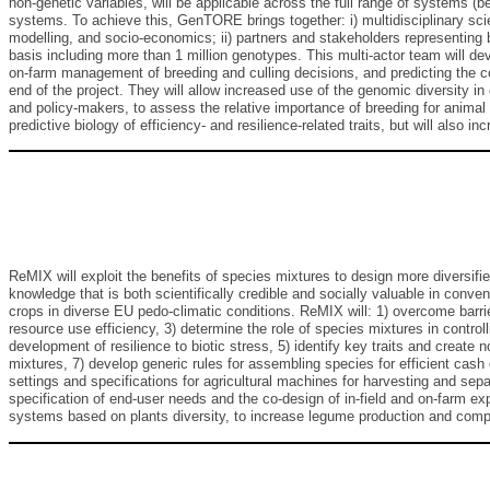
non-genetic variables, will be applicable across the full range of systems (
systems. To achieve this, GenTORE brings together: i) multidisciplinary sci
modelling, and socio-economics; ii) partners and stakeholders representing b
basis including more than 1 million genotypes. This multi-actor team will de
on-farm management of breeding and culling decisions, and predicting the 
end of the project. They will allow increased use of the genomic diversity in
and policy-makers, to assess the relative importance of breeding for animal 
predictive biology of efficiency- and resilience-related traits, but will also 
ReMIX will exploit the benefits of species mixtures to design more diversif
knowledge that is both scientifically credible and socially valuable in conven
crops in diverse EU pedo-climatic conditions. ReMIX will: 1) overcome barri
resource use efficiency, 3) determine the role of species mixtures in contr
development of resilience to biotic stress, 5) identify key traits and creat
mixtures, 7) develop generic rules for assembling species for efficient c
settings and specifications for agricultural machines for harvesting and sep
specification of end-user needs and the co-design of in-field and on-farm exp
systems based on plants diversity, to increase legume production and compe