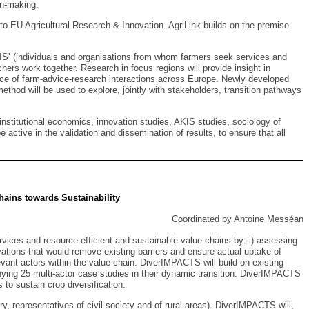
ion-making.
h to EU Agricultural Research & Innovation. AgriLink builds on the premise
KIS’ (individuals and organisations from whom farmers seek services and
ers work together. Research in focus regions will provide insight in
nce of farm-advice-research interactions across Europe. Newly developed
ethod will be used to explore, jointly with stakeholders, transition pathways
(institutional economics, innovation studies, AKIS studies, sociology of
active in the validation and dissemination of results, to ensure that all
hains towards Sustainability
Coordinated by Antoine Messéan
ervices and resource-efficient and sustainable value chains by: i) assessing
ovations that would remove existing barriers and ensure actual uptake of
elevant actors within the value chain. DiverIMPACTS will build on existing
nying 25 multi-actor case studies in their dynamic transition. DiverIMPACTS
to sustain crop diversification.
y, representatives of civil society and of rural areas). DiverIMPACTS will,