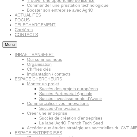
Trouver une opportunité de licence
Commander une prestation technologique
Booster son entreprise avec AgriO
ACTUALITÉS
FOCUS
TELECHARGEMENT
Carrières
CONTACTS
Menu
INRAE TRANSFERT
Qui sommes nous
Organisation
Chiffres clés
Implantation / contacts
ESPACE CHERCHEURS
Monter un projet
Succès des projets européens
Succès Partenariat Agricole
Succès investissements d’Avenir
Commercialiser vos Innovations
Succès d’innovations
Créer une entreprise
Succès de création d'entreprises
Le label AgriO French Tech Seed
Accéder aux études stratégiques sectorielles du CVT All
ESPACE ENTREPRISES