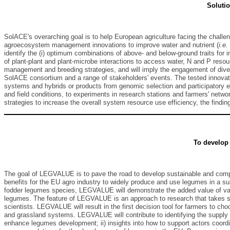
Solutio
SolACE's overarching goal is to help European agriculture facing the challe
agroecosystem management innovations to improve water and nutrient (
i.e.
identify the (i) optimum combinations of above- and below-ground traits for 
of plant-plant and plant-microbe interactions to access water, N and P reso
management and breeding strategies, and will imply the engagement of diver
SolACE consortium and a range of stakeholders' events. The tested innovati
systems and hybrids or products from genomic selection and participatory 
and field conditions, to experiments in research stations and farmers' net
strategies to increase the overall system resource use efficiency, the find
To develop 
The goal of LEGVALUE is to pave the road to develop sustainable and compe
benefits for the EU agro industry to widely produce and use legumes in a sus
fodder legumes species, LEGVALUE will demonstrate the added value of vario
legumes. The feature of LEGVALUE is an approach to research that takes st
scientists. LEGVALUE will result in the first decision tool for farmers to
and grassland systems. LEGVALUE will contribute to identifying the supply ch
enhance legumes development; ii) insights into how to support actors coordi