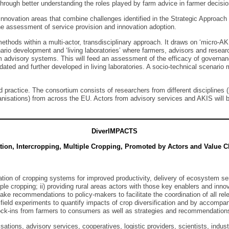
e through better understanding the roles played by farm advice in farmer decis
8 innovation areas that combine challenges identified in the Strategic Approac
 the assessment of service provision and innovation adoption.
ethods within a multi-actor, transdisciplinary approach. It draws on ‘micro-A
rio development and ‘living laboratories’ where farmers, advisors and research
m advisory systems. This will feed an assessment of the efficacy of governa
ated and further developed in living laboratories. A socio-technical scenario m
d practice. The consortium consists of researchers from different disciplines 
nisations) from across the EU. Actors from advisory services and AKIS will be 
DiverIMPACTS
ation, Intercropping, Multiple Cropping, Promoted by Actors and Value C
ication of cropping systems for improved productivity, delivery of ecosystem s
iple cropping; ii) providing rural areas actors with those key enablers and inn
i) make recommendations to policy-makers to facilitate the coordination of all r
 field experiments to quantify impacts of crop diversification and by accompa
lock-ins from farmers to consumers as well as strategies and recommendations 
tions, advisory services, cooperatives, logistic providers, scientists, industr