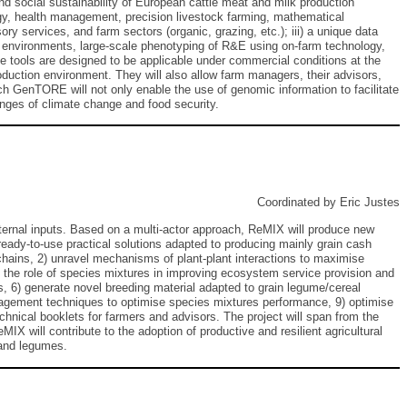
nd social sustainability of European cattle meat and milk production
ogy, health management, precision livestock farming, mathematical
y services, and farm sectors (organic, grazing, etc.); iii) a unique data
arm environments, large-scale phenotyping of R&E using on-farm technology,
 tools are designed to be applicable under commercial conditions at the
roduction environment. They will also allow farm managers, their advisors,
uch GenTORE will not only enable the use of genomic information to facilitate
llenges of climate change and food security.
Coordinated by Eric Justes
xternal inputs. Based on a multi-actor approach, ReMIX will produce new
n ready-to-use practical solutions adapted to producing mainly grain cash
 chains, 2) unravel mechanisms of plant-plant interactions to maximise
e the role of species mixtures in improving ecosystem service provision and
s, 6) generate novel breeding material adapted to grain legume/cereal
nagement techniques to optimise species mixtures performance, 9) optimise
chnical booklets for farmers and advisors. The project will span from the
X will contribute to the adoption of productive and resilient agricultural
 and legumes.