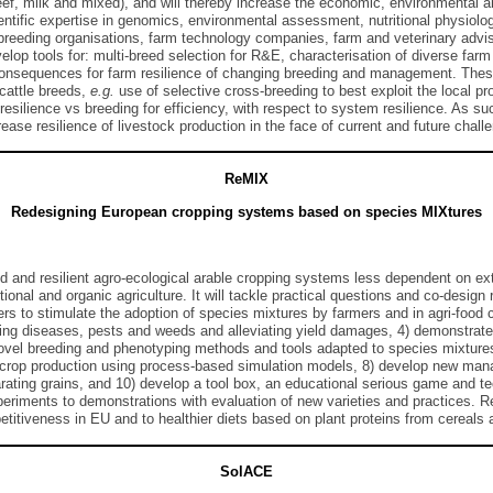
beef, milk and mixed), and will thereby increase the economic, environmental a
entific expertise in genomics, environmental assessment, nutritional physiol
reeding organisations, farm technology companies, farm and veterinary advisor
velop tools for: multi-breed selection for R&E, characterisation of diverse f
consequences for farm resilience of changing breeding and management. These
 cattle breeds,
e.g.
use of selective cross-breeding to best exploit the local p
resilience vs breeding for efficiency, with respect to system resilience. As s
increase resilience of livestock production in the face of current and future cha
ReMIX
Redesigning European cropping systems based on species MIXtures
ied and resilient agro-ecological arable cropping systems less dependent on e
tional and organic agriculture. It will tackle practical questions and co-desig
ers to stimulate the adoption of species mixtures by farmers and in agri-food
olling diseases, pests and weeds and alleviating yield damages, 4) demonstrat
e novel breeding and phenotyping methods and tools adapted to species mixture
ash crop production using process-based simulation models, 8) develop new ma
arating grains, and 10) develop a tool box, an educational serious game and te
eriments to demonstrations with evaluation of new varieties and practices. ReMI
titiveness in EU and to healthier diets based on plant proteins from cereals
SolACE