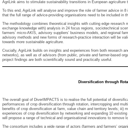
AgriLink aims to stimulate sustainability transitions in European agricultur
To this end, AgriLink will analyse and improve the role of farmer advice in 
that the full range of advice-providing organisations need to be included in
The methodology combines theoretical insights with cutting edge research m
exchange knowledge with) analysis in 24 focus regions, sociotechnical scena
farmers’ micro-AKIS, advisory suppliers’ business models, and regional far
advisory methods and new forms of research-practice interaction will be valid
towards more sustainable agriculture.
Crucially, AgriLink builds on insights and experiences from both research an
networks), as well as of advisors (from public, private and farmer-based orga
project findings are both scientifically sound and practically useful.
Diversification through Rot
The overall goal of DiverIMPACTS is to realise the full potential of diversif
performances of crop diversification through rotation, intercropping and mult
benefits of crop diversification at farm, value chain and territory levels; ii
experiences of crop diversification by networking and expanding 10 existing
will propose a range of technical and organisational innovations to remove 
The consortium includes a wide range of actors (farmers and farmers’ organisa