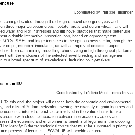
ient use
Coordinated by Philippe Hinsinger
 the coming decades, through the design of novel crop genotypes and
s on three major European crops - potato, bread and durum wheat - and will
ed water and N or P stresses and (iii) novel practices that make better use
lement a double interactive innovation loop, based on agroecosystem
 NGOs, SMEs and larger industries in the agri-business sector, through the
er crops, microbial inoculants, as well as improved decision support
hes, from data mining, modelling, phenotyping in high throughput platforms
sment with the end-users of the selected novel breeding and management
on to a broad spectrum of stakeholders, including policy-makers.
ns in the EU
Coordinated by Frédéric Muel, Terres Inovia
 To this end, the project will assess both the economic and environmental
y, and a list of 20 farm networks covering the diversity of grain legumes and
 economic interest of each actor involved in the value chains to use
 overcome with close collaboration between non-academic actors and
 assess the economic and environmental benefits of legumes in the cropping
o identify: i) the technological topics that must be supported in priority to
rade and process of legumes. LEGVALUE will provide accurate