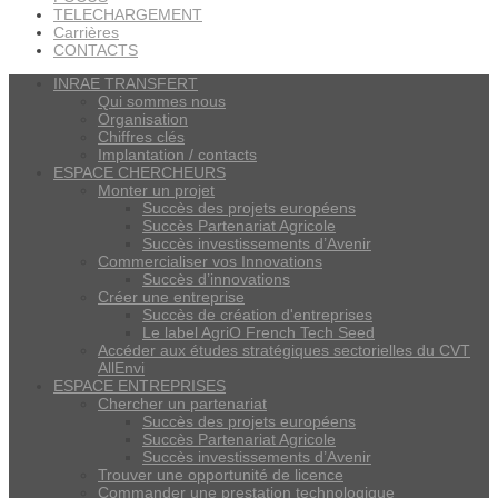
TELECHARGEMENT
Carrières
CONTACTS
INRAE TRANSFERT
Qui sommes nous
Organisation
Chiffres clés
Implantation / contacts
ESPACE CHERCHEURS
Monter un projet
Succès des projets européens
Succès Partenariat Agricole
Succès investissements d’Avenir
Commercialiser vos Innovations
Succès d’innovations
Créer une entreprise
Succès de création d'entreprises
Le label AgriO French Tech Seed
Accéder aux études stratégiques sectorielles du CVT
AllEnvi
ESPACE ENTREPRISES
Chercher un partenariat
Succès des projets européens
Succès Partenariat Agricole
Succès investissements d’Avenir
Trouver une opportunité de licence
Commander une prestation technologique