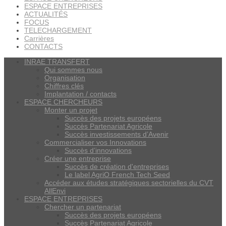
ESPACE ENTREPRISES
ACTUALITÉS
FOCUS
TELECHARGEMENT
Carrières
CONTACTS
INRAE TRANSFERT
Qui sommes nous
Organisation
Chiffres clés
Implantation / contacts
ESPACE CHERCHEURS
Monter un projet
Succès des projets européens
Succès Partenariat Agricole
Succès investissements d’Avenir
Commercialiser vos Innovations
Succès d’innovations
Créer une entreprise
Succès de création d'entreprises
Le label AgriO French Tech Seed
Accéder aux études stratégiques sectorielles du CVT
AllEnvi
ESPACE ENTREPRISES
Chercher un partenariat
Succès des projets européens
Succès Partenariat Agricole