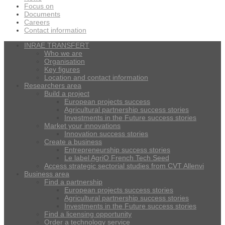
Focus on
Documents
Careers
Contact information
INRAE TRANSFERT
Who we are
Organisation
Key figures
Location and contact information
Researchers area
Build a project
European projects success
Agricultural partnership success stories
Investments in the Future success stories
Market your innovations
Innovation success stories
Create a business
Entrepreneurship success stories
Le label AgriO French Tech Seed
Access strategic sectorial studies from CVT Allenvi
Business area
Find a partnership
European projects success stories
Agricultural partnership success stories
Investments in the Future success stories
Find a licensing opportunity
Order a technology service