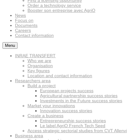
Find a licensing opportunity
Order a technology service
Booster son entreprise avec AgriO
News
Focus on
Documents
Careers
Contact information
Menu
INRAE TRANSFERT
Who we are
Organisation
Key figures
Location and contact information
Researchers area
Build a project
European projects success
Agricultural partnership success stories
Investments in the Future success stories
Market your innovations
Innovation success stories
Create a business
Entrepreneurship success stories
Le label AgriO French Tech Seed
Access strategic sectorial studies from CVT Allenvi
Business area