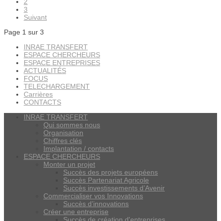
2
3
Suivant
Page 1 sur 3
INRAE TRANSFERT
ESPACE CHERCHEURS
ESPACE ENTREPRISES
ACTUALITÉS
FOCUS
TELECHARGEMENT
Carrières
CONTACTS
INRAE TRANSFERT
Qui sommes nous
Organisation
Chiffres clés
Implantation / contacts
ESPACE CHERCHEURS
Monter un projet
Succès des projets européens
Succès Partenariat Agricole
Succès investissements d’Avenir
Commercialiser vos Innovations
Succès d’innovations
Créer une entreprise
Succès de création d'entreprises